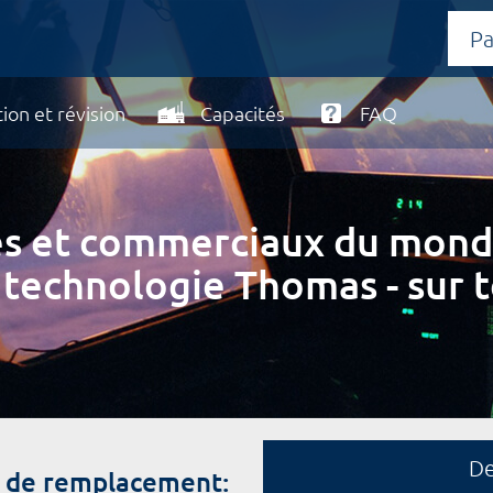
ion et révision
Capacités
FAQ
ires et commerciaux du mond
 technologie Thomas - sur t
D
s de remplacement: