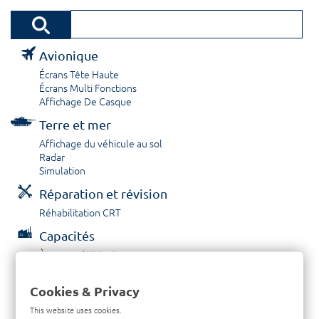
Avionique
Écrans Tête Haute
Écrans Multi Fonctions
Affichage De Casque
Terre et mer
Affichage du véhicule au sol
Radar
Simulation
Réparation et révision
Réhabilitation CRT
Capacités
À propos / Historique
Prestations de service
Carrières
Cookies & Privacy
Contactez nous
This website uses cookies.