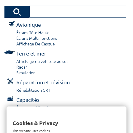
Avionique
Écrans Tête Haute
Écrans Multi Fonctions
Affichage De Casque
Terre et mer
Affichage du véhicule au sol
Radar
Simulation
Réparation et révision
Réhabilitation CRT
Capacités
À propos / Historique
Prestations de service
Carrières
Cookies & Privacy
Contactez nous
This website uses cookies.