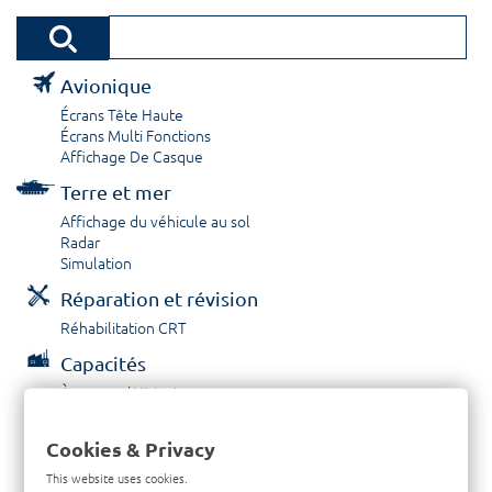
Avionique
Écrans Tête Haute
Écrans Multi Fonctions
Affichage De Casque
Terre et mer
Affichage du véhicule au sol
Radar
Simulation
Réparation et révision
Réhabilitation CRT
Capacités
À propos / Historique
Prestations de service
Carrières
Cookies & Privacy
Contactez nous
This website uses cookies.