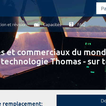
ion et révision
Capacités
FAQ
ires et commerciaux du mond
 technologie Thomas - sur t
D
de remplacement: