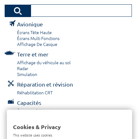
Avionique
Écrans Tête Haute
Écrans Multi Fonctions
Affichage De Casque
Terre et mer
Affichage du véhicule au sol
Radar
Simulation
Réparation et révision
Réhabilitation CRT
Capacités
À propos / Historique
Prestations de service
Carrières
Cookies & Privacy
Contactez nous
This website uses cookies.