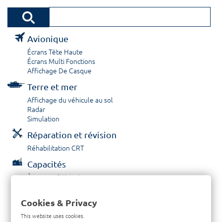
Avionique
Écrans Tête Haute
Écrans Multi Fonctions
Affichage De Casque
Terre et mer
Affichage du véhicule au sol
Radar
Simulation
Réparation et révision
Réhabilitation CRT
Capacités
À propos / Historique
Prestations de service
Carrières
Cookies & Privacy
Contactez nous
This website uses cookies.