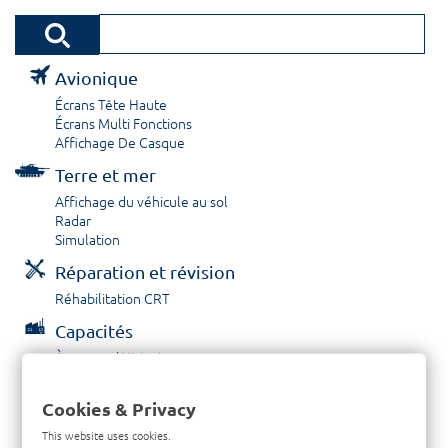
Avionique
Écrans Tête Haute
Écrans Multi Fonctions
Affichage De Casque
Terre et mer
Affichage du véhicule au sol
Radar
Simulation
Réparation et révision
Réhabilitation CRT
Capacités
À propos / Historique
Prestations de service
Carrières
Cookies & Privacy
Contactez nous
This website uses cookies.