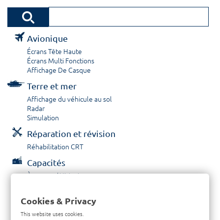
Avionique
Écrans Tête Haute
Écrans Multi Fonctions
Affichage De Casque
Terre et mer
Affichage du véhicule au sol
Radar
Simulation
Réparation et révision
Réhabilitation CRT
Capacités
À propos / Historique
Prestations de service
Carrières
Cookies & Privacy
Contactez nous
This website uses cookies.