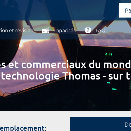
ion et révision
Capacités
FAQ
ires et commerciaux du mond
 technologie Thomas - sur t
D
 remplacement: