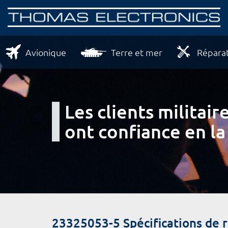
Avionique
Terre et mer
Réparat
Les clients milita
ont confiance en la
23325053-5 Spécifications de