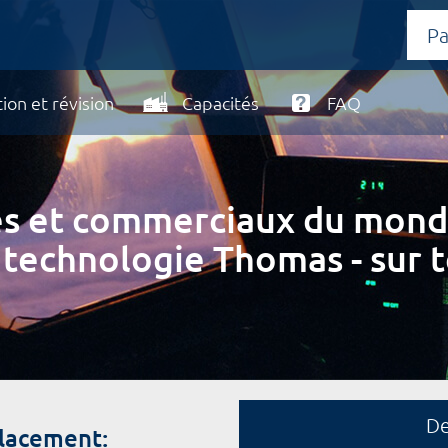
ion et révision
Capacités
FAQ
ires et commerciaux du mond
 technologie Thomas - sur t
D
placement: