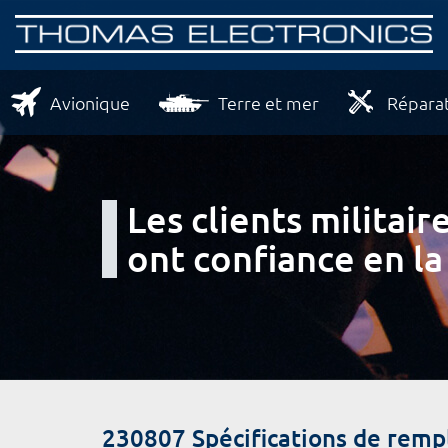
Avionique
Terre et mer
Réparat
Les clients milita
ont confiance en la
230807 Spécifications de rem