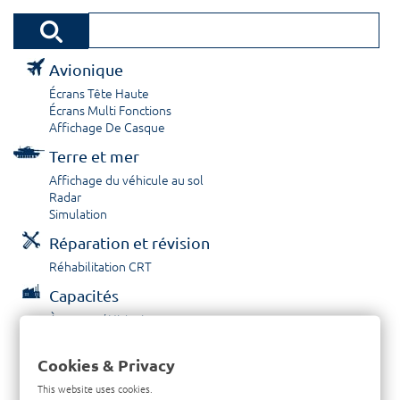
Avionique
Écrans Tête Haute
Écrans Multi Fonctions
Affichage De Casque
Terre et mer
Affichage du véhicule au sol
Radar
Simulation
Réparation et révision
Réhabilitation CRT
Capacités
À propos / Historique
Prestations de service
Carrières
Cookies & Privacy
Contactez nous
This website uses cookies.