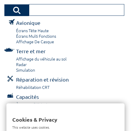
Avionique
Écrans Tête Haute
Écrans Multi Fonctions
Affichage De Casque
Terre et mer
Affichage du véhicule au sol
Radar
Simulation
Réparation et révision
Réhabilitation CRT
Capacités
À propos / Historique
Prestations de service
Carrières
Cookies & Privacy
Contactez nous
This website uses cookies.