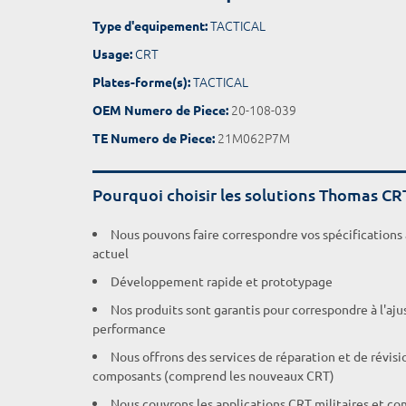
TACTICAL
Type d'equipement:
CRT
Usage:
TACTICAL
Plates-forme(s):
20-108-039
OEM Numero de Piece:
21M062P7M
TE Numero de Piece:
Pourquoi choisir les solutions Thomas CR
Nous pouvons faire correspondre vos spécifications
actuel
Développement rapide et prototypage
Nos produits sont garantis pour correspondre à l'aj
performance
Nous offrons des services de réparation et de révisi
composants (comprend les nouveaux CRT)
Nous couvrons les applications CRT militaires et c