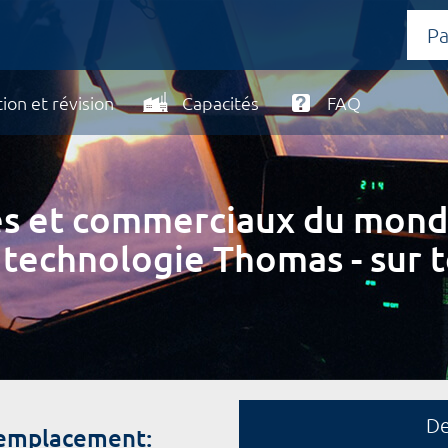
ion et révision
Capacités
FAQ
ires et commerciaux du mond
 technologie Thomas - sur t
D
remplacement: