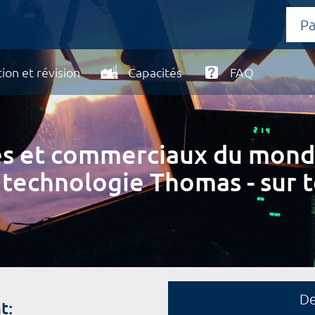
ion et révision
Capacités
FAQ
ires et commerciaux du mond
 technologie Thomas - sur t
D
t: