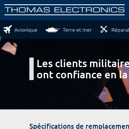
Avionique
Terre et mer
Réparat
Les clients milita
ont confiance en la
Spécifications de remplacemen