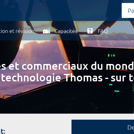
ion et révision
Capacités
FAQ
ires et commerciaux du mond
 technologie Thomas - sur t
D
t: