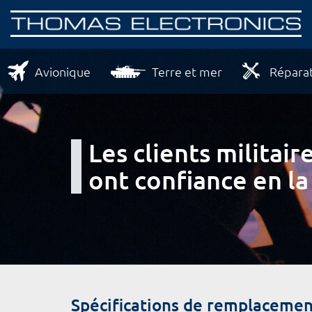
Avionique
Terre et mer
Réparat
Les clients milita
ont confiance en la
Spécifications de remplacemen