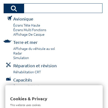
Avionique
Écrans Tête Haute
Écrans Multi Fonctions
Affichage De Casque
Terre et mer
Affichage du véhicule au sol
Radar
Simulation
Réparation et révision
Réhabilitation CRT
Capacités
À propos / Historique
Prestations de service
Carrières
Cookies & Privacy
Contactez nous
This website uses cookies.