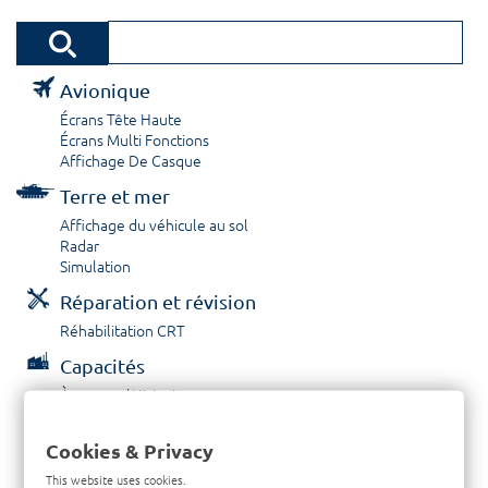
Avionique
Écrans Tête Haute
Écrans Multi Fonctions
Affichage De Casque
Terre et mer
Affichage du véhicule au sol
Radar
Simulation
Réparation et révision
Réhabilitation CRT
Capacités
À propos / Historique
Prestations de service
Carrières
Cookies & Privacy
Contactez nous
This website uses cookies.