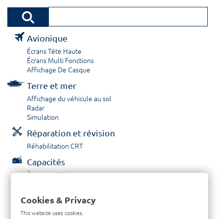
Avionique
Écrans Tête Haute
Écrans Multi Fonctions
Affichage De Casque
Terre et mer
Affichage du véhicule au sol
Radar
Simulation
Réparation et révision
Réhabilitation CRT
Capacités
À propos / Historique
Prestations de service
Carrières
Cookies & Privacy
Contactez nous
This website uses cookies.