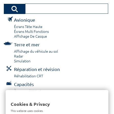
Avionique
Écrans Tête Haute
Écrans Multi Fonctions
Affichage De Casque
Terre et mer
Affichage du véhicule au sol
Radar
Simulation
Réparation et révision
Réhabilitation CRT
Capacités
À propos / Historique
Prestations de service
Carrières
Cookies & Privacy
Contactez nous
This website uses cookies.