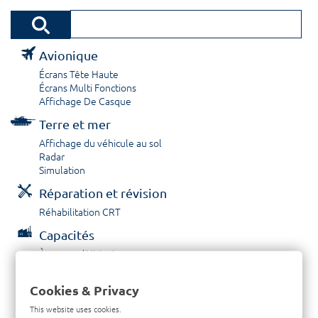
Avionique
Écrans Tête Haute
Écrans Multi Fonctions
Affichage De Casque
Terre et mer
Affichage du véhicule au sol
Radar
Simulation
Réparation et révision
Réhabilitation CRT
Capacités
À propos / Historique
Prestations de service
Carrières
Cookies & Privacy
Contactez nous
This website uses cookies.