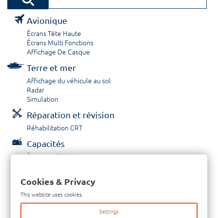
Avionique
Écrans Tête Haute
Écrans Multi Fonctions
Affichage De Casque
Terre et mer
Affichage du véhicule au sol
Radar
Simulation
Réparation et révision
Réhabilitation CRT
Capacités
À propos / Historique
Prestations de service
Carrières
Cookies & Privacy
Contactez nous
This website uses cookies.
Tél: +33-380-600-290
Settings
Télécopieur: +33-380-600-294