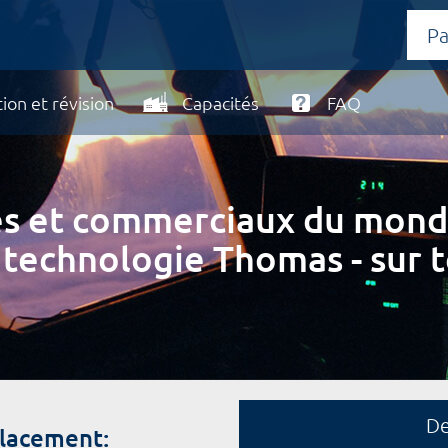
ion et révision
Capacités
FAQ
ires et commerciaux du mond
 technologie Thomas - sur t
D
placement: