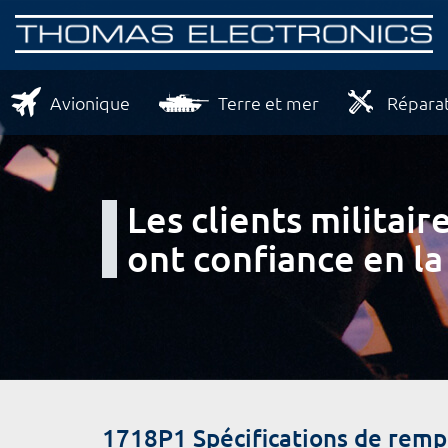
Avionique
Terre et mer
Réparat
Les clients milita
ont confiance en la
1718P1 Spécifications de rem