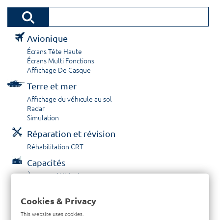
Avionique
Écrans Tête Haute
Écrans Multi Fonctions
Affichage De Casque
Terre et mer
Affichage du véhicule au sol
Radar
Simulation
Réparation et révision
Réhabilitation CRT
Capacités
À propos / Historique
Prestations de service
Carrières
Cookies & Privacy
Contactez nous
This website uses cookies.