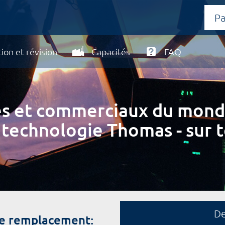
ion et révision
Capacités
FAQ
ires et commerciaux du mond
 technologie Thomas - sur t
D
de remplacement: