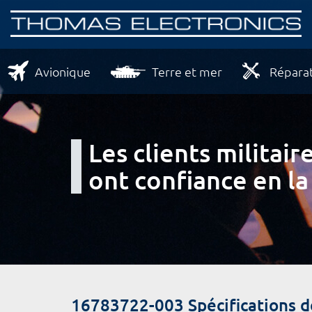
Avionique
Terre et mer
Réparat
Les clients milita
ont confiance en la
16783722-003 Spécifications 