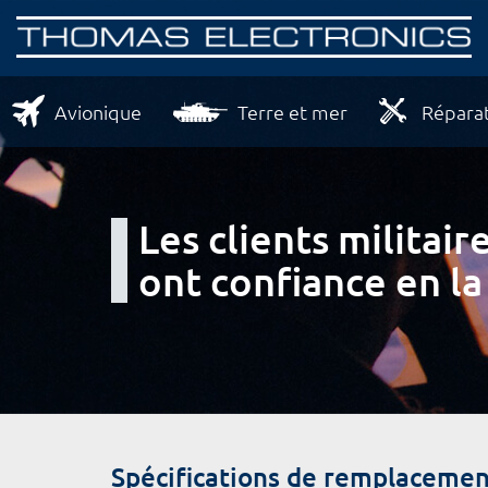
Avionique
Terre et mer
Réparat
Les clients milita
ont confiance en la
Spécifications de remplacemen