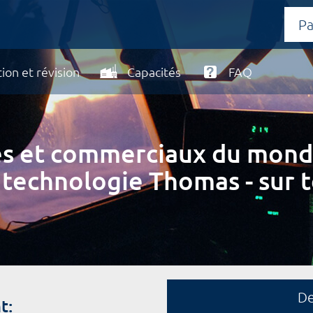
ion et révision
Capacités
FAQ
ires et commerciaux du mond
 technologie Thomas - sur t
D
t: