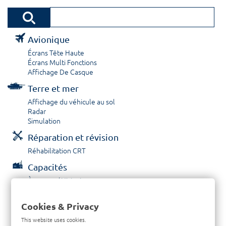
Avionique
Écrans Tête Haute
Écrans Multi Fonctions
Affichage De Casque
Terre et mer
Affichage du véhicule au sol
Radar
Simulation
Réparation et révision
Réhabilitation CRT
Capacités
À propos / Historique
Prestations de service
Carrières
Cookies & Privacy
Contactez nous
This website uses cookies.