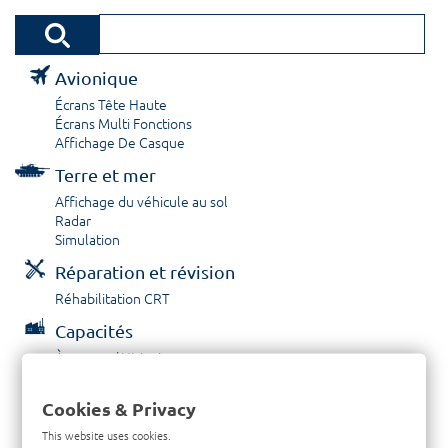
Avionique
Écrans Tête Haute
Écrans Multi Fonctions
Affichage De Casque
Terre et mer
Affichage du véhicule au sol
Radar
Simulation
Réparation et révision
Réhabilitation CRT
Capacités
À propos / Historique
Prestations de service
Carrières
Cookies & Privacy
Contactez nous
This website uses cookies.