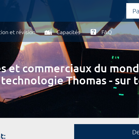
ion et révision
Capacités
FAQ
ires et commerciaux du mond
 technologie Thomas - sur t
D
t: