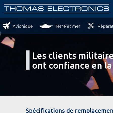
Avionique
Terre et mer
Réparat
Les clients milita
ont confiance en la
Spécifications de remplacemen