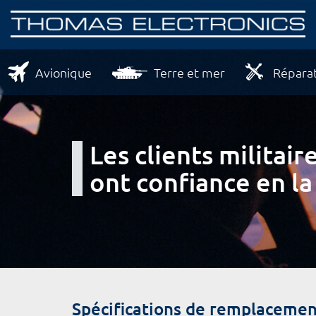
Avionique
Terre et mer
Réparat
Les clients milita
ont confiance en la
Spécifications de remplacemen