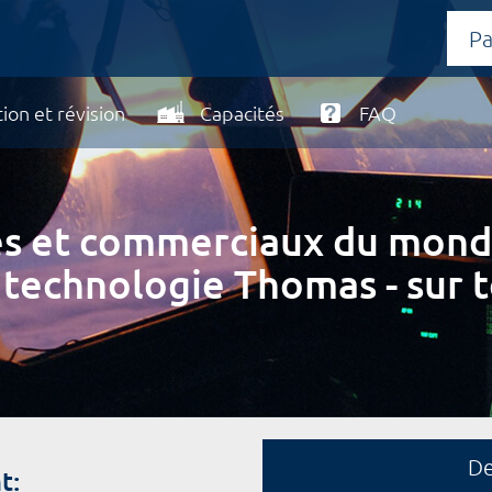
ion et révision
Capacités
FAQ
ires et commerciaux du mond
 technologie Thomas - sur t
D
t: