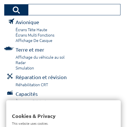
Avionique
Écrans Tête Haute
Écrans Multi Fonctions
Affichage De Casque
Terre et mer
Affichage du véhicule au sol
Radar
Simulation
Réparation et révision
Réhabilitation CRT
Capacités
À propos / Historique
Prestations de service
Carrières
Cookies & Privacy
Contactez nous
This website uses cookies.