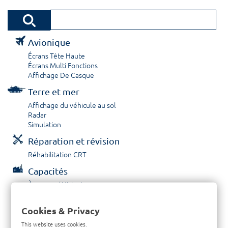
Avionique
Écrans Tête Haute
Écrans Multi Fonctions
Affichage De Casque
Terre et mer
Affichage du véhicule au sol
Radar
Simulation
Réparation et révision
Réhabilitation CRT
Capacités
À propos / Historique
Prestations de service
Carrières
Cookies & Privacy
Contactez nous
This website uses cookies.