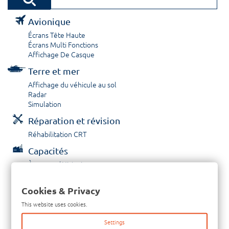
Avionique
Écrans Tête Haute
Écrans Multi Fonctions
Affichage De Casque
Terre et mer
Affichage du véhicule au sol
Radar
Simulation
Réparation et révision
Réhabilitation CRT
Capacités
À propos / Historique
Prestations de service
Carrières
Cookies & Privacy
Contactez nous
This website uses cookies.
Tél: +33-380-600-290
Settings
Télécopieur: +33-380-600-294