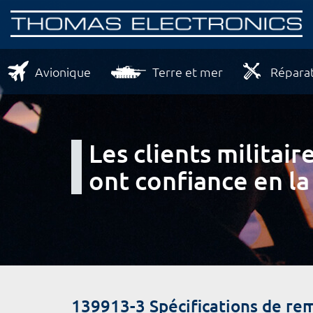
Avionique
Terre et mer
Réparat
Les clients milita
ont confiance en la
139913-3 Spécifications de re