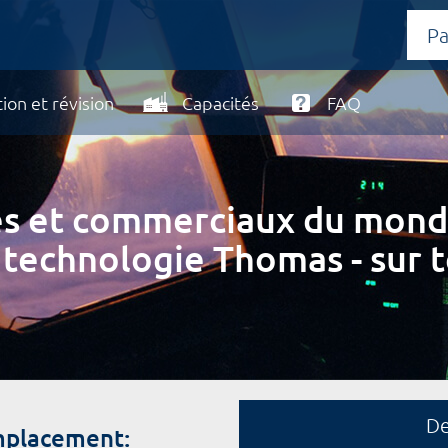
ion et révision
Capacités
FAQ
ires et commerciaux du mond
 technologie Thomas - sur t
D
mplacement: