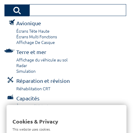
Avionique
Écrans Tête Haute
Écrans Multi Fonctions
Affichage De Casque
Terre et mer
Affichage du véhicule au sol
Radar
Simulation
Réparation et révision
Réhabilitation CRT
Capacités
À propos / Historique
Prestations de service
Carrières
Cookies & Privacy
Contactez nous
This website uses cookies.