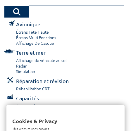
Avionique
Écrans Tête Haute
Écrans Multi Fonctions
Affichage De Casque
Terre et mer
Affichage du véhicule au sol
Radar
Simulation
Réparation et révision
Réhabilitation CRT
Capacités
À propos / Historique
Prestations de service
Carrières
Cookies & Privacy
Contactez nous
This website uses cookies.