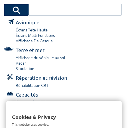
Avionique
Écrans Tête Haute
Écrans Multi Fonctions
Affichage De Casque
Terre et mer
Affichage du véhicule au sol
Radar
Simulation
Réparation et révision
Réhabilitation CRT
Capacités
À propos / Historique
Prestations de service
Carrières
Cookies & Privacy
Contactez nous
This website uses cookies.