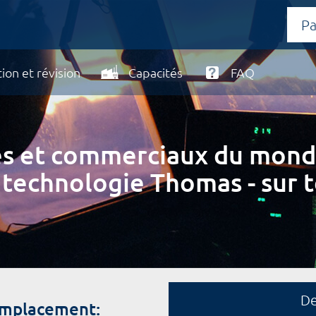
ion et révision
Capacités
FAQ
ires et commerciaux du mond
 technologie Thomas - sur t
D
emplacement: