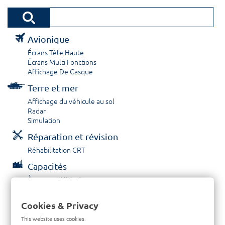
Avionique
Écrans Tête Haute
Écrans Multi Fonctions
Affichage De Casque
Terre et mer
Affichage du véhicule au sol
Radar
Simulation
Réparation et révision
Réhabilitation CRT
Capacités
À propos / Historique
Prestations de service
Carrières
Cookies & Privacy
Contactez nous
This website uses cookies.