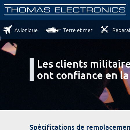
Avionique
Terre et mer
Réparat
Les clients milita
ont confiance en la
Spécifications de remplacemen