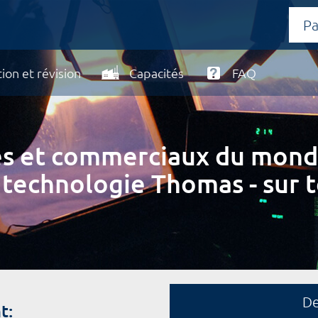
ion et révision
Capacités
FAQ
ires et commerciaux du mond
 technologie Thomas - sur t
D
t: