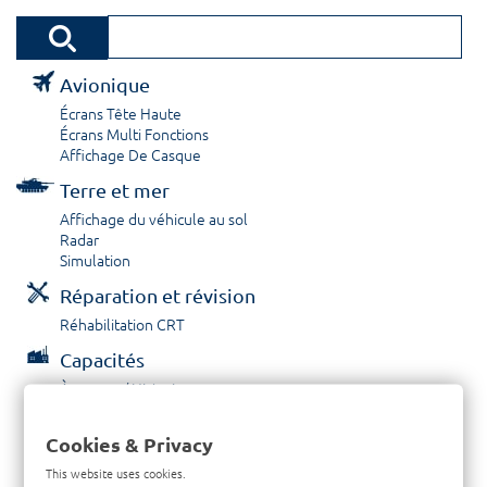
Avionique
Écrans Tête Haute
Écrans Multi Fonctions
Affichage De Casque
Terre et mer
Affichage du véhicule au sol
Radar
Simulation
Réparation et révision
Réhabilitation CRT
Capacités
À propos / Historique
Prestations de service
Carrières
Cookies & Privacy
Contactez nous
This website uses cookies.