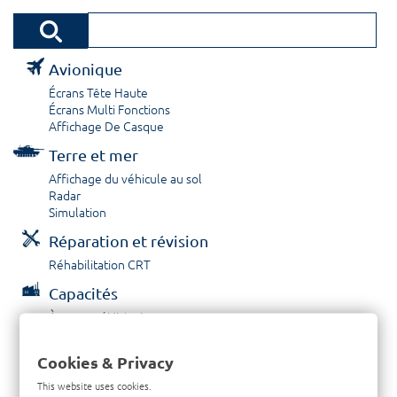
Avionique
Écrans Tête Haute
Écrans Multi Fonctions
Affichage De Casque
Terre et mer
Affichage du véhicule au sol
Radar
Simulation
Réparation et révision
Réhabilitation CRT
Capacités
À propos / Historique
Prestations de service
Carrières
Cookies & Privacy
Contactez nous
This website uses cookies.