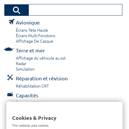
Avionique
Écrans Tête Haute
Écrans Multi Fonctions
Affichage De Casque
Terre et mer
Affichage du véhicule au sol
Radar
Simulation
Réparation et révision
Réhabilitation CRT
Capacités
À propos / Historique
Prestations de service
Carrières
Cookies & Privacy
Contactez nous
This website uses cookies.