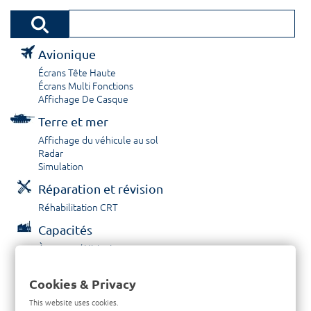
Avionique
Écrans Tête Haute
Écrans Multi Fonctions
Affichage De Casque
Terre et mer
Affichage du véhicule au sol
Radar
Simulation
Réparation et révision
Réhabilitation CRT
Capacités
À propos / Historique
Prestations de service
Carrières
Cookies & Privacy
Contactez nous
This website uses cookies.