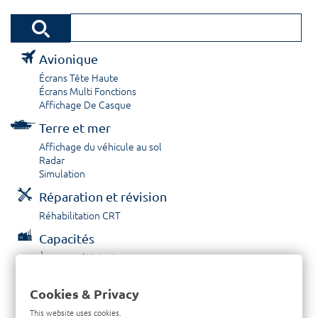
Avionique
Écrans Tête Haute
Écrans Multi Fonctions
Affichage De Casque
Terre et mer
Affichage du véhicule au sol
Radar
Simulation
Réparation et révision
Réhabilitation CRT
Capacités
À propos / Historique
Prestations de service
Carrières
Cookies & Privacy
Contactez nous
This website uses cookies.