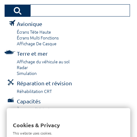
Avionique
Écrans Tête Haute
Écrans Multi Fonctions
Affichage De Casque
Terre et mer
Affichage du véhicule au sol
Radar
Simulation
Réparation et révision
Réhabilitation CRT
Capacités
À propos / Historique
Prestations de service
Carrières
Cookies & Privacy
Contactez nous
This website uses cookies.