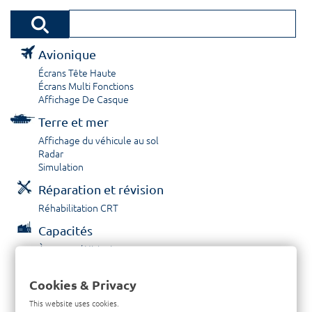
Avionique
Écrans Tête Haute
Écrans Multi Fonctions
Affichage De Casque
Terre et mer
Affichage du véhicule au sol
Radar
Simulation
Réparation et révision
Réhabilitation CRT
Capacités
À propos / Historique
Prestations de service
Carrières
Cookies & Privacy
Contactez nous
This website uses cookies.