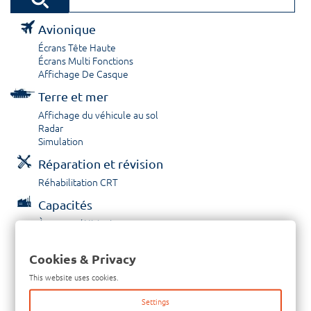
Avionique
Écrans Tête Haute
Écrans Multi Fonctions
Affichage De Casque
Terre et mer
Affichage du véhicule au sol
Radar
Simulation
Réparation et révision
Réhabilitation CRT
Capacités
À propos / Historique
Prestations de service
Carrières
Cookies & Privacy
Contactez nous
This website uses cookies.
Tél: +33-380-600-290
Settings
Télécopieur: +33-380-600-294