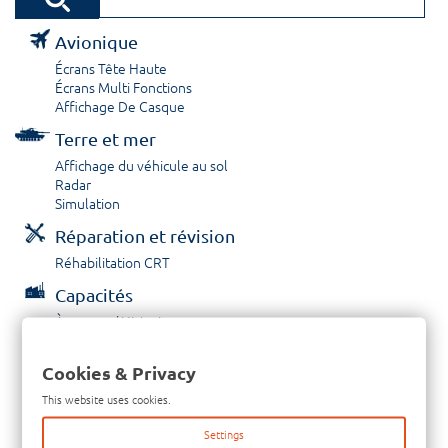
Avionique
Écrans Tête Haute
Écrans Multi Fonctions
Affichage De Casque
Terre et mer
Affichage du véhicule au sol
Radar
Simulation
Réparation et révision
Réhabilitation CRT
Capacités
À propos / Historique
Prestations de service
Carrières
Cookies & Privacy
Contactez nous
This website uses cookies.
Tél: +33-380-600-290
Settings
Télécopieur: +33-380-600-294