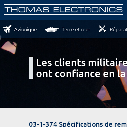
Avionique
Terre et mer
Réparat
Les clients milita
ont confiance en la
03-1-374 Spécifications de re