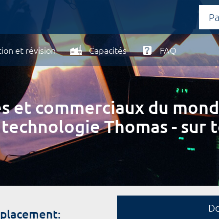
ion et révision
Capacités
FAQ
ires et commerciaux du mond
 technologie Thomas - sur t
D
mplacement: